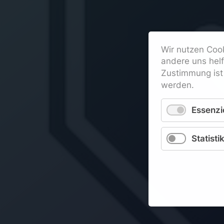
Wir nutzen Cook
andere uns hel
Zustimmung ist 
werden.
Essenzie
Statisti