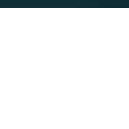
ben Sie Fragen oder möchten Sie
nen Termin buchen?
ktieren Sie uns!
0800-8800800
(Der Anruf ist für Sie kostenlos)
il:
info@reha-domus.de
 nutzen Sie unser
Kontaktformular