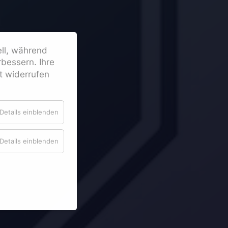
ell, während
bessern. Ihre
it widerrufen
Details einblenden
Details einblenden