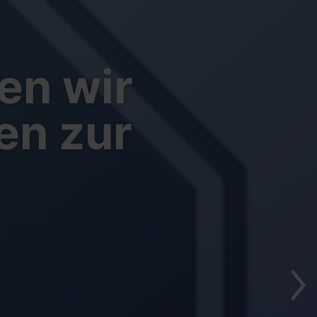
en wir
en zur