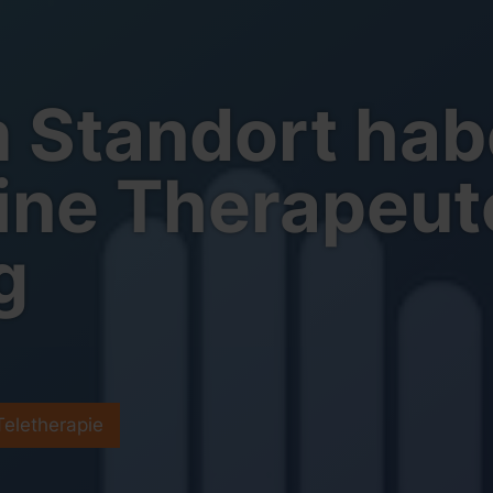
 Standort hab
eine Therapeut
g
Teletherapie