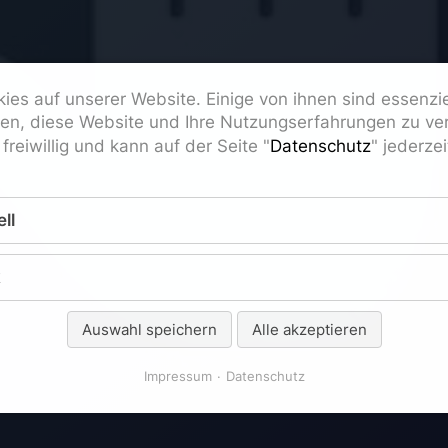
ies auf unserer Website. Einige von ihnen sind essenzi
fen, diese Website und Ihre Nutzungserfahrungen zu ver
freiwillig und kann auf der Seite "
Datenschutz
" jederze
ll
k
Auswahl speichern
Alle akzeptieren
Impressum
Datenschutz