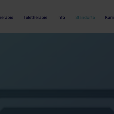
herapie
Teletherapie
Info
Standorte
Karr