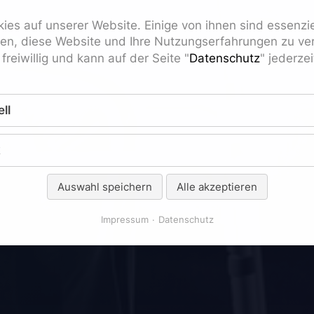
ies auf unserer Website. Einige von ihnen sind essenzi
fen, diese Website und Ihre Nutzungserfahrungen zu ver
freiwillig und kann auf der Seite "
Datenschutz
" jederze
ll
k
Auswahl speichern
Alle akzeptieren
Impressum
Datenschutz