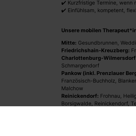
✔️ Kurzfristige Termine, wenn 
✔️ Einfühlsam, kompetent, flex
Unsere mobilen Therapeut*inn
Mitte:
Gesundbrunnen, Wedding
Friedrichshain-Kreuzberg:
Fr
Charlottenburg-Wilmersdorf
Schmargendorf
Pankow (inkl. Prenzlauer Ber
Französisch-Buchholz, Blanke
Malchow
Reinickendorf:
Frohnau, Heili
Borsigwalde, Reinickendorf, T
Spandau:
Hakenfelde, Falkenh
Siemensstadt
Steglitz-Zehlendorf:
Wannsee,
Tempelhof-Schöneberg:
Schö