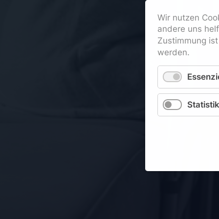
Wir nutzen Cook
andere uns hel
Zustimmung ist 
werden.
Essenzie
Statisti