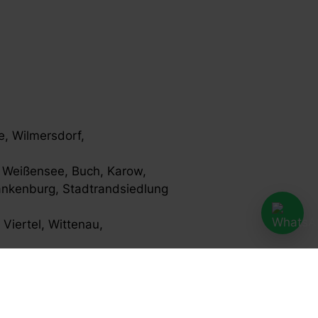
, Wilmersdorf,
 Weißensee, Buch, Karow,
ankenburg, Stadtrandsiedlung
Viertel, Wittenau,
Kladow, Haselhorst,
rfelde, Steglitz, Lankwitz
, Lichtenrade