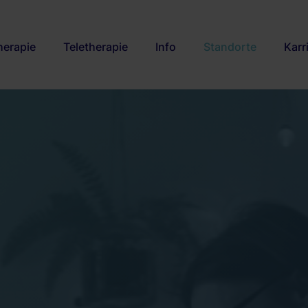
herapie
Teletherapie
Info
Standorte
Karr