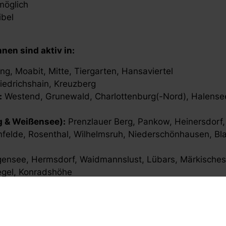
möglich
ibel
en sind aktiv in:
, Moabit, Mitte, Tiergarten, Hansaviertel
iedrichshain, Kreuzberg
:
Westend, Grunewald, Charlottenburg(-Nord), Halensee
g & Weißensee):
Prenzlauer Berg, Pankow, Heinersdorf,
nfelde, Rosenthal, Wilhelmsruh, Niederschönhausen, Bl
gensee, Hermsdorf, Waidmannslust, Lübars, Märkisches 
egel, Konradshöhe
agener Feld, Staaken, Spandau, Wilhelmstadt, Gatow, 
 Nikolassee, Schlachtensee, Zehlendorf, Dahlem, Lichte
neberg, Friedenau, Tempelhof, Mariendorf, Marienfelde