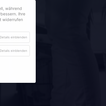
ell, während
bessern. Ihre
it widerrufen
Details einblenden
Details einblenden