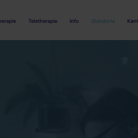
herapie
Teletherapie
Info
Standorte
Karr