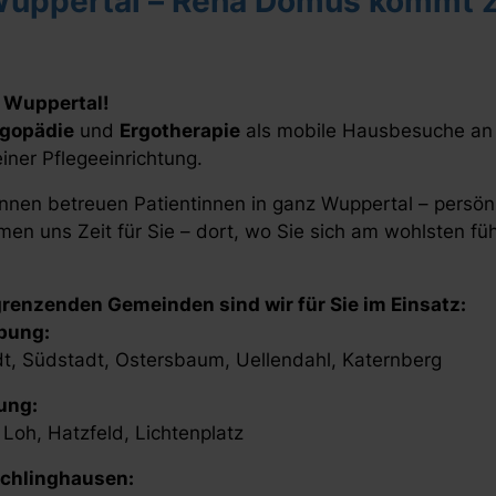
uppertal – Reha Domus kommt z
 Wuppertal!
gopädie
und
Ergotherapie
als mobile Hausbesuche an –
iner Pflegeeinrichtung.
nen betreuen Patientinnen in ganz Wuppertal – persönl
en uns Zeit für Sie – dort, wo Sie sich am wohlsten füh
grenzenden Gemeinden sind wir für Sie im Einsatz:
bung:
dt, Südstadt, Ostersbaum, Uellendahl, Katernberg
ung:
Loh, Hatzfeld, Lichtenplatz
chlinghausen: