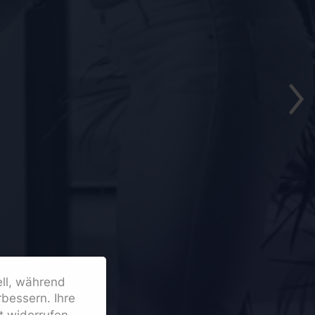
ell, während
bessern. Ihre
it widerrufen