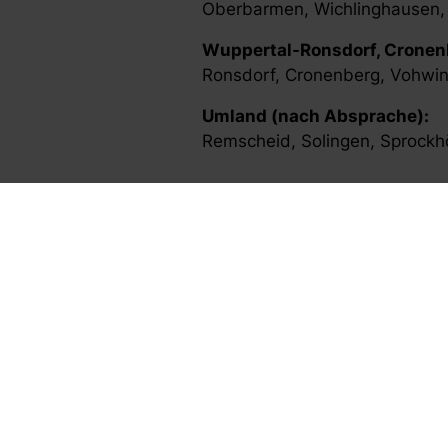
Oberbarmen, Wichlinghausen,
Wuppertal-Ronsdorf, Cronen
Ronsdorf, Cronenberg, Vohwin
Umland (nach Absprache):
Remscheid, Solingen, Sprockhö
Ihr Stadtteil ist nicht dabei?
Kein Problem – sprechen Sie un
✔️ Mobile Therapie zu Hause,
✔️ Mindestens 45 Minuten pr
✔️ Feste Therapeut*innen für 
✔️ Kurzfristige Terminvergabe
✔️ Persönlich, kompetent, zuve
Reha Domus Wuppertal – ganzhe