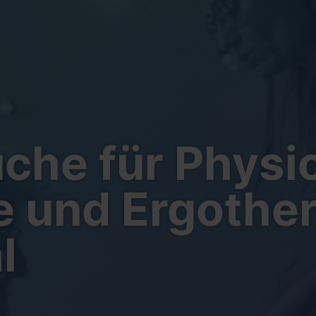
he für Physio
 und Ergother
l