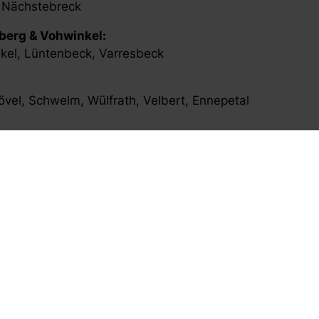
 Nächstebreck
berg & Vohwinkel:
kel, Lüntenbeck, Varresbeck
vel, Schwelm, Wülfrath, Velbert, Ennepetal
s gerne an. Wir prüfen individuell, ob ein Hausbesuch b
 im Heim oder im betreuten Wohnen
o Behandlung
Ihre Betreuung
, wenn möglich
rlässig
itliche Therapie, direkt bei Ihnen vor Ort.