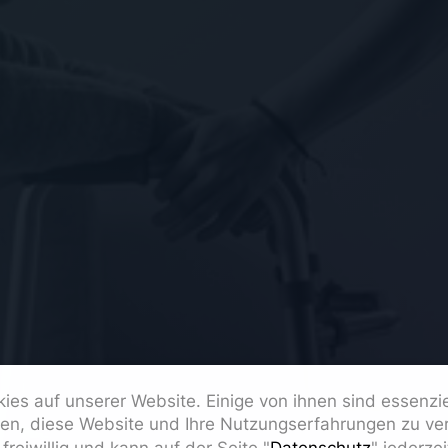
ies auf unserer Website. Einige von ihnen sind essenzi
fen, diese Website und Ihre Nutzungserfahrungen zu ver
freiwillig und kann auf der Seite "
Datenschutz
" jederze