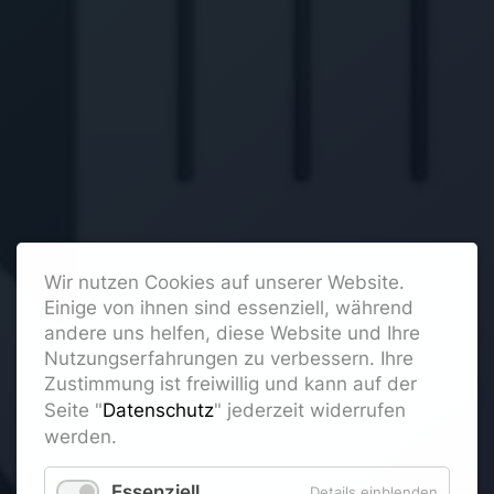
Wir nutzen Cookies auf unserer Website.
Einige von ihnen sind essenziell, während
andere uns helfen, diese Website und Ihre
Nutzungserfahrungen zu verbessern. Ihre
Zustimmung ist freiwillig und kann auf der
Seite "
Datenschutz
" jederzeit widerrufen
werden.
Essenziell
Details einblenden